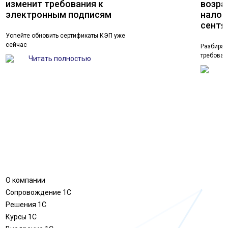
изменит требования к
возра
электронным подписям
налог
сентя
Успейте обновить сертификаты КЭП уже
сейчас
Разбирае
требован
Читать полностью
Ч
О компании
Сопровождение 1С
Решения 1С
Курсы 1С