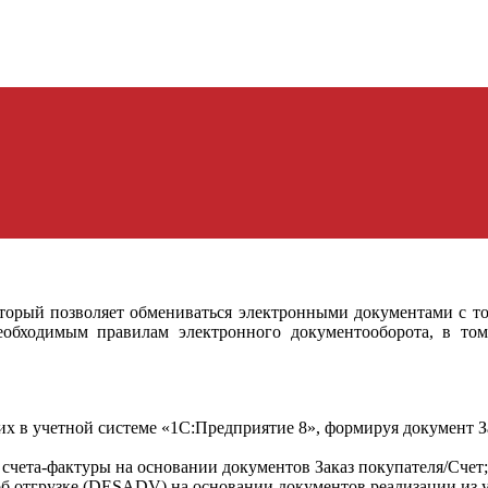
орый позволяет обмениваться электронными документами с то
еобходимым правилам электронного документооборота, в том
их в учетной системе «1С:Предприятие 8», формируя документ З
 счета-фактуры на основании документов Заказ покупателя/Счет;
об отгрузке (DESADV) на основании документов реализации из 